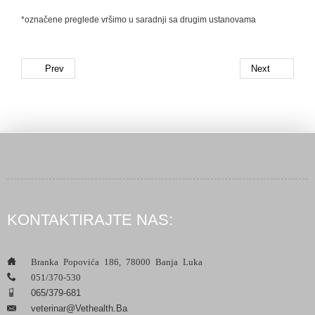
*označene preglede vršimo u saradnji sa drugim ustanovama
Prev
Next
KONTAKTIRAJTE NAS:
___
Branka Popovića 186, 78000 Banja Luka
___
051/370-530
___
065/379-681
Veterinar@vethealth.ba
___