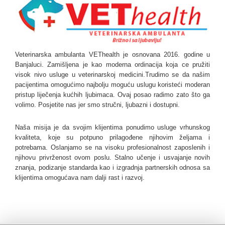
Veterinarska ambulanta VEThealth je osnovana 2016. godine u
Banjaluci. Zamišljena je kao moderna ordinacija koja ce pružiti
visok nivo usluge u veterinarskoj medicini.Trudimo se da našim
pacijentima omogućimo najbolju moguću uslugu koristeći moderan
pristup liječenja kućhih ljubimaca. Ovaj posao radimo zato što ga
volimo. Posjetite nas jer smo stručni, ljubazni i dostupni.
Naša misija je da svojim klijentima ponudimo usluge vrhunskog
kvaliteta, koje su potpuno prilagođene njihovim željama i
potrebama. Oslanjamo se na visoku profesionalnost zaposlenih i
njihovu privrženost ovom poslu. Stalno učenje i usvajanje novih
znanja, podizanje standarda kao i izgradnja partnerskih odnosa sa
klijentima omogućava nam dalji rast i razvoj.