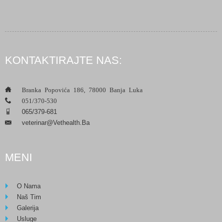
KONTAKTIRAJTE NAS:
___
Branka Popovića 186, 78000 Banja Luka
___
051/370-530
___
065/379-681
Veterinar@vethealth.ba
___
MENI
O Nama
Naš Tim
Galerija
Usluge