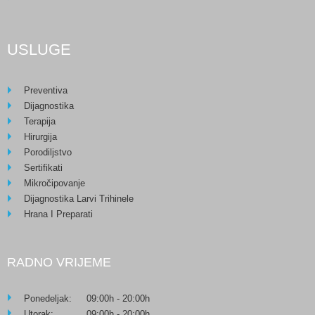
USLUGE
Preventiva
Dijagnostika
Terapija
Hirurgija
Porodiljstvo
Sertifikati
Mikročipovanje
Dijagnostika Larvi Trihinele
Hrana I Preparati
RADNO VRIJEME
Ponedeljak:
09:00h - 20:00h
Utorak:
09:00h - 20:00h