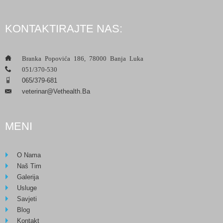
KONTAKTIRAJTE NAS:
___
Branka Popovića 186, 78000 Banja Luka
___
051/370-530
___
065/379-681
Veterinar@vethealth.ba
___
MENI
O Nama
Naš Tim
Galerija
Usluge
Savjeti
Blog
Kontakt