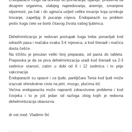
disajnim organima, slabijeg napredovanja, anemije, smanjene
otpornosti, pa čak i do uginuća usljed velike invazije koja uzrokuje
trovanje, zapetljaj ili pucanje crijeva. Endoparaziti su problem
protiv koga ćete se boriti čitavog života vašeg ljubimca.
Dehelmintizacija je redovan postupak koga treba ponavljati kod
odraslih pasa i mačaka svaka 3-4 mjeseca, a kod štenadi i mačića
dosta češće.
Na tržištu je prisutan veliki broj preparata, od pasta do tableta.
Preporuka je da se prva dehelmintizacija uradi kod štenadi sa 2-3
sedmice starosti, zatim u dobi od 6 i 12 sedmica i to prije
vakcinacije.
Endoparaziti su opasni i za ljude, pantljičara Tenia kod ljudi može
izazvati ehinokokne ciste na jetri, mozgu, plućima itd.
Većina endoparazita može napraviti zdravstvene probleme i kod
čovjeka i to je još jedan od razloga zbog kojih je redovna
dehelmintizacija obavezna.
dr vet.med. Vladimir Ilić