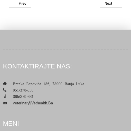
Prev
Next
KONTAKTIRAJTE NAS:
___
Branka Popovića 186, 78000 Banja Luka
___
051/370-530
___
065/379-681
Veterinar@vethealth.ba
___
MENI