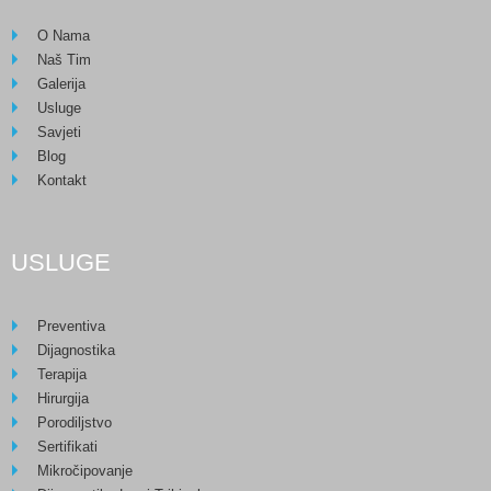
O Nama
Naš Tim
Galerija
Usluge
Savjeti
Blog
Kontakt
USLUGE
Preventiva
Dijagnostika
Terapija
Hirurgija
Porodiljstvo
Sertifikati
Mikročipovanje