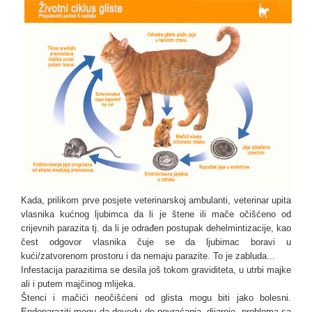
Kada, prilikom prve posjete veterinarskoj ambulanti, veterinar upita
vlasnika kućnog ljubimca da li je štene ili mače očišćeno od
crijevnih parazita tj. da li je odrađen postupak dehelmintizacije, kao
čest odgovor vlasnika čuje se da ljubimac boravi u
kući/zatvorenom prostoru i da nemaju parazite. To je zabluda...
Infestacija parazitima se desila još tokom graviditeta, u utrbi majke
ali i putem majčinog mlijeka.
Štenci i mačići neočišćeni od glista mogu biti jako bolesni.
Endoparaziti mogu da dovedu do povraćanja, dijareje, problema sa