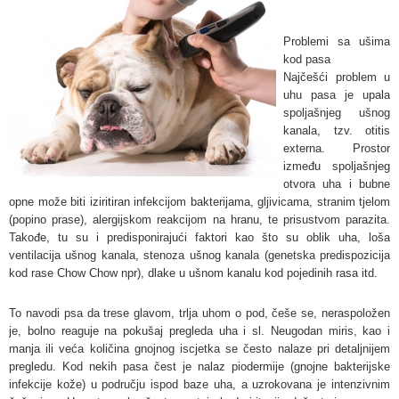
Problemi sa ušima
kod pasa
Najčešći problem u
uhu pasa je upala
spoljašnjeg ušnog
kanala, tzv. otitis
externa. Prostor
između spoljašnjeg
otvora uha i bubne
opne može biti iziritiran infekcijom bakterijama, gljivicama, stranim tjelom
(popino prase), alergijskom reakcijom na hranu, te prisustvom parazita.
Takođe, tu su i predisponirajući faktori kao što su oblik uha, loša
ventilacija ušnog kanala, stenoza ušnog kanala (genetska predispozicija
kod rase Chow Chow npr), dlake u ušnom kanalu kod pojedinih rasa itd.
To navodi psa da trese glavom, trlja uhom o pod, češe se, neraspoložen
je, bolno reaguje na pokušaj pregleda uha i sl. Neugodan miris, kao i
manja ili veća količina gnojnog iscjetka se često nalaze pri detaljnijem
pregledu. Kod nekih pasa čest je nalaz piodermije (gnojne bakterijske
infekcije kože) u području ispod baze uha, a uzrokovana je intenzivnim