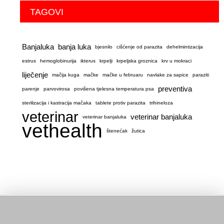
TAGOVI
Banjaluka
banja luka
bjesnilo
cišćenje od parazita
dehelmintizacija
estrus
hemoglobinurija
ikterus
krpelji
krpeljska groznica
krv u mokraci
liječenje
mačija kuga
mačke
mačke u februaru
navlake za sapice
paraziti
preventiva
parenje
parvovirosa
povišena tjelesna temperatura psa
sterilizacija i kastracija mačaka
tablete protiv parazita
trihineloza
veterinar
veterinar banjaluka
veterinar banjaluka
vethealth
štenećak
žutica