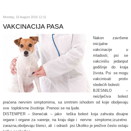
Monday, 15 August 2016 12:11
VAKCINACIJA PASA
Nakon završene
inicijalne
vakcinacije u
mladosti, psi se
vakcinišu jedanput
godišnje do kraja
života. Psi se mogu
vakcinisati protiv
sledećih bolesti:
BJESNILO –
neizlječiva bolest
praćena nervnim simptomima, sa smrtnim ishodom od koje oboljevaju
sve toplokrvne životinje. Prenosi se na ljude.
DISTEMPER – štenećak – jako teška bolest koja zahvata disajne
organe i organe za varenje, na kraju daje i nervne simptome,izuzetno
zarazna,oboljevaju štenci, ali i odrasli psi.Ukoliko je prežive često ostaju