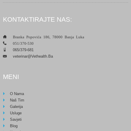
KONTAKTIRAJTE NAS:
___
Branka Popovića 186, 78000 Banja Luka
___
051/370-530
___
065/379-681
Veterinar@vethealth.ba
___
MENI
O Nama
Naš Tim
Galerija
Usluge
Savjeti
Blog