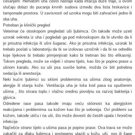
češanjem. Hematom uha često nastaje kada iritacija duže traje, u ovom
slučaju dolazi do pucanja krvnih sudova između dva lista hrskavice i
tamponade prostora. U zavisnosti od uzroka mogu biti zahvaćeni jedno ili
oba uha.
Potreban je klinički pregled
Veterinar će otoskopom pregledati uši ljubimca. On takođe može uzeti
uzorak sekreta iz uha i pogledati ga pod mikroskopom da bi utvrdio da li
je prisutna infekcija ili ušni šugarac. Ako je prisutna infekcija, uzorak bi
trebalo poslati u laboratoriju da bi se izolovao uzročnik i da bi se odredilo
koje lijekove bi trebalo primjenjivati kako bi tretman bio što efikasniji.
Tokom pregleda, može se vidjeti i strano tijelo, kao što je popino prase u
ušnom kanalu. Ako su uši psa suviše bolne, možda će biti potrebna
sedacija ili anestezija.
Neki kućni ljubimci su skloni problemima sa ušima zbog anatomije,
alergije ili stanja kože. Ventilacija uha je loša kod pasa sa spuštenim
ušima , što stvara toplu i vlažnu sredinu povoljnu sa razvoj bakterija i
gljivica.
Određene rase pasa takođe imaju veću sklonost ka alergijskim
reakcijama i problemima sa kožom kao što je seboreja. Ovi problemi sa
kožom, takođe utiču i na uši, što može dovesti do čestih upala i hronične
infekcije.
Najčešće strano tijelo u ušima pasa je popino prase. Ova trava se može
zakačiti za dlaku ljubimca i postepeno ulaziti u kožu, uši, nos ili šape