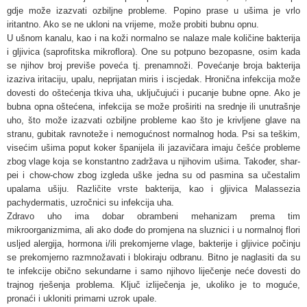
gdje može izazvati ozbiljne probleme. Popino prase u ušima je vrlo
iritantno. Ako se ne ukloni na vrijeme, može probiti bubnu opnu.
U ušnom kanalu, kao i na koži normalno se nalaze male količine bakterija
i gljivica (saprofitska mikroflora). One su potpuno bezopasne, osim kada
se njihov broj previše poveća tj. prenamnoži. Povećanje broja bakterija
izaziva iritaciju, upalu, neprijatan miris i iscjedak. Hronična infekcija može
dovesti do oštećenja tkiva uha, uključujući i pucanje bubne opne. Ako je
bubna opna oštećena, infekcija se može proširiti na srednje ili unutrašnje
uho, što može izazvati ozbiljne probleme kao što je krivljene glave na
stranu, gubitak ravnoteže i nemogućnost normalnog hoda. Psi sa teškim,
visećim ušima poput koker španijela ili jazavičara imaju češće probleme
zbog vlage koja se konstantno zadržava u njihovim ušima. Također, shar-
pei i chow-chow zbog izgleda uške jedna su od pasmina sa učestalim
upalama ušiju. Različite vrste bakterija, kao i gljivica Malassezia
pachydermatis, uzročnici su infekcija uha.
Zdravo uho ima dobar obrambeni mehanizam prema tim
mikroorganizmima, ali ako dođe do promjena na sluznici i u normalnoj flori
usljed alergija, hormona i/ili prekomjerne vlage, bakterije i gljivice počinju
se prekomjerno razmnožavati i blokiraju odbranu. Bitno je naglasiti da su
te infekcije obično sekundarne i samo njihovo liječenje neće dovesti do
trajnog rješenja problema. Ključ izliječenja je, ukoliko je to moguće,
pronaći i ukloniti primarni uzrok upale.