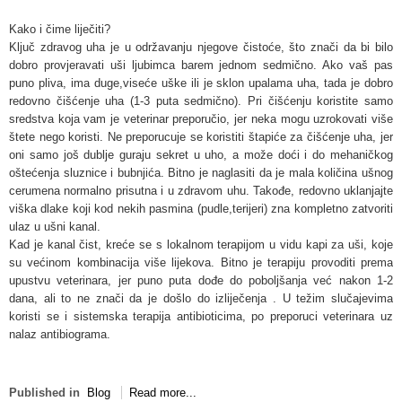
Kako i čime liječiti?
Ključ zdravog uha je u održavanju njegove čistoće, što znači da bi bilo
dobro provjeravati uši ljubimca barem jednom sedmično. Ako vaš pas
puno pliva, ima duge,viseće uške ili je sklon upalama uha, tada je dobro
redovno čišćenje uha (1-3 puta sedmično). Pri čišćenju koristite samo
sredstva koja vam je veterinar preporučio, jer neka mogu uzrokovati više
štete nego koristi. Ne preporucuje se koristiti štapiće za čišćenje uha, jer
oni samo još dublje guraju sekret u uho, a može doći i do mehaničkog
oštećenja sluznice i bubnjića. Bitno je naglasiti da je mala količina ušnog
cerumena normalno prisutna i u zdravom uhu. Takođe, redovno uklanjajte
viška dlake koji kod nekih pasmina (pudle,terijeri) zna kompletno zatvoriti
ulaz u ušni kanal.
Kad je kanal čist, kreće se s lokalnom terapijom u vidu kapi za uši, koje
su većinom kombinacija više lijekova. Bitno je terapiju provoditi prema
upustvu veterinara, jer puno puta dođe do poboljšanja već nakon 1-2
dana, ali to ne znači da je došlo do izliječenja . U težim slučajevima
koristi se i sistemska terapija antibioticima, po preporuci veterinara uz
nalaz antibiograma.
Published in
Blog
Read more...