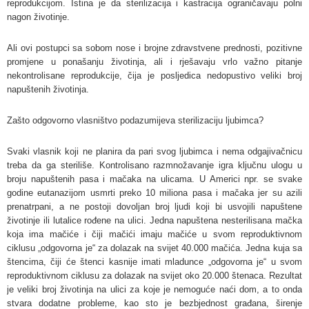
reprodukcijom. Istina je da sterilizacija i kastracija ograničavaju polni
nagon životinje.
Ali ovi postupci sa sobom nose i brojne zdravstvene prednosti, pozitivne
promjene u ponašanju životinja, ali i rješavaju vrlo važno pitanje
nekontrolisane reprodukcije, čija je posljedica nedopustivo veliki broj
napuštenih životinja.
Zašto odgovorno vlasništvo podazumijeva sterilizaciju ljubimca?
Svaki vlasnik koji ne planira da pari svog ljubimca i nema odgajivačnicu
treba da ga steriliše. Kontrolisano razmnožavanje igra ključnu ulogu u
broju napuštenih pasa i mačaka na ulicama. U Americi npr. se svake
godine eutanazijom usmrti preko 10 miliona pasa i mačaka jer su azili
prenatrpani, a ne postoji dovoljan broj ljudi koji bi usvojili napuštene
životinje ili lutalice rođene na ulici. Jedna napuštena nesterilisana mačka
koja ima mačiće i čiji mačići imaju mačiće u svom reproduktivnom
ciklusu „odgovorna je“ za dolazak na svijet 40.000 mačića. Jedna kuja sa
štencima, čiji će štenci kasnije imati mladunce „odgovorna je“ u svom
reproduktivnom ciklusu za dolazak na svijet oko 20.000 štenaca. Rezultat
je veliki broj životinja na ulici za koje je nemoguće naći dom, a to onda
stvara dodatne probleme, kao sto je bezbjednost građana, širenje