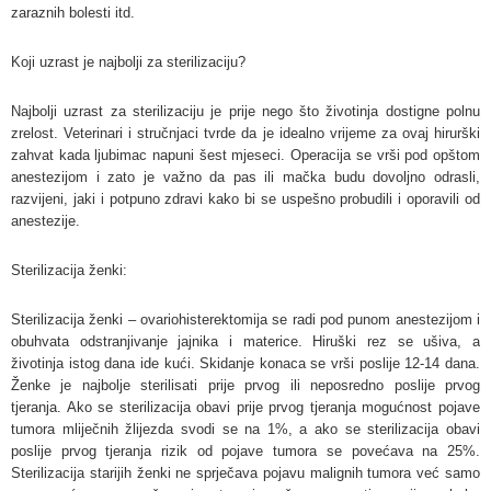
zaraznih bolesti itd.
Koji uzrast je najbolji za sterilizaciju?
Najbolji uzrast za sterilizaciju je prije nego što životinja dostigne polnu
zrelost. Veterinari i stručnjaci tvrde da je idealno vrijeme za ovaj hirurški
zahvat kada ljubimac napuni šest mjeseci. Operacija se vrši pod opštom
anestezijom i zato je važno da pas ili mačka budu dovoljno odrasli,
razvijeni, jaki i potpuno zdravi kako bi se uspešno probudili i oporavili od
anestezije.
Sterilizacija ženki:
Sterilizacija ženki – ovariohisterektomija se radi pod punom anestezijom i
obuhvata odstranjivanje jajnika i materice. Hiruški rez se ušiva, a
životinja istog dana ide kući. Skidanje konaca se vrši poslije 12-14 dana.
Ženke je najbolje sterilisati prije prvog ili neposredno poslije prvog
tjeranja. Ako se sterilizacija obavi prije prvog tjeranja mogućnost pojave
tumora mliječnih žlijezda svodi se na 1%, a ako se sterilizacija obavi
poslije prvog tjeranja rizik od pojave tumora se povećava na 25%.
Sterilizacija starijih ženki ne sprječava pojavu malignih tumora već samo