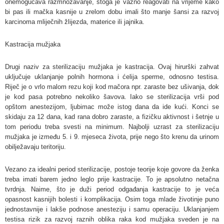
onemogućava razmnožavanje, stoga je važno reagovati na vrijeme kako
bi pas ili mačka kasnije u zrelom dobu imali što manje šansi za razvoj
karcinoma mliječnih žlijezda, materice ili jajnika.
Kastracija mužjaka
Drugi naziv za sterilizaciju mužjaka je kastracija. Ovaj hirurški zahvat
uključuje uklanjanje polnih hormona i ćelija sperme, odnosno testisa.
Riječ je o vrlo malom rezu koji kod mačora npr. zaraste bez ušivanja, dok
je kod pasa potrebno nekoliko šavova. Iako se sterilizacija vrši pod
opštom anestezijom, ljubimac može istog dana da ide kući. Konci se
skidaju za 12 dana, kad rana dobro zaraste, a fizičku aktivnost i šetnje u
tom periodu treba svesti na minimum. Najbolji uzrast za sterilizaciju
mužjaka je između 5. i 9. mjeseca života, prije nego što krenu da urinom
obilježavaju teritoriju.
Vezano za idealni period sterilizacije, postoje teorije koje govore da ženka
treba imati barem jedno leglo prije kastracije. To je apsolutno netačna
tvrdnja. Naime, što je duži period odgađanja kastracije to je veća
opasnost kasnijih bolesti i komplikacija. Osim toga mlade životinje puno
jednostavnije i lakše podnose anesteziju i samu operaciju. Uklanjanjem
testisa rizik za razvoj raznih oblika raka kod mužjaka sveden je na