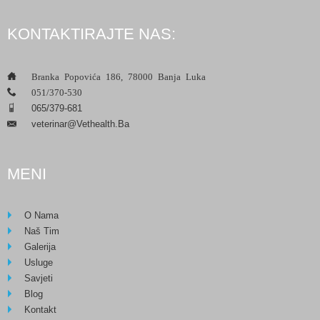
KONTAKTIRAJTE NAS:
___
Branka Popovića 186, 78000 Banja Luka
___
051/370-530
___
065/379-681
Veterinar@vethealth.ba
___
MENI
O Nama
Naš Tim
Galerija
Usluge
Savjeti
Blog
Kontakt