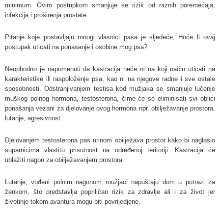
minimum. Ovim postupkom smanjuje se rizik od raznih poremećaja,
infekcija i proširenja prostate.
Pitanje koje postavljaju mnogi vlasnici pasa je sljedeće; Hoće li ovaj
postupak uticati na ponasanje i osobine mog psa?
Neophodno je napomenuti da kastracija neće ni na koji način uticati na
karakteristike ili raspoloženje psa, kao ni na njegove radne i sve ostale
sposobnosti. Odstranjivanjem testisa kod mužjaka se smanjuje lučenje
muškog polnog hormona, testosterona, čime će se eliminisati svi oblici
ponašanja vezani za djelovanje ovog hormona npr. obilježavanje prostora,
lutanje, agresivnost.
Djelovanjem testosterona pas urinom obilježava prostor kako bi naglasio
suparnicima vlastitu prisutnost na određenoj teritoriji. Kastracija će
ublažiti nagon za obilježavanjem prostora.
Lutanje, vođeni polnim nagonom mužjaci napuštaju dom u potrazi za
ženkom, što predstavlja popriličan rizik za zdravlje ali i za život jer
životinje tokom avantura mogu biti povrijedjene.