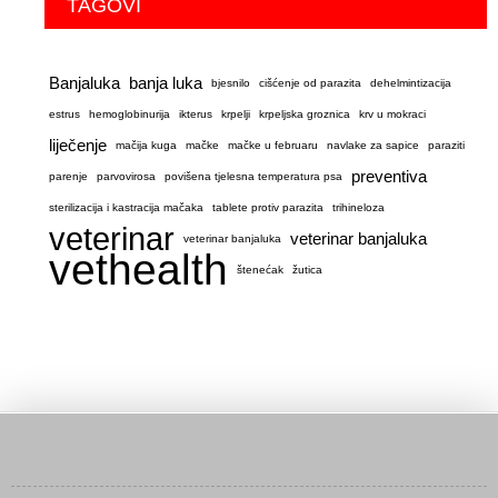
TAGOVI
Banjaluka
banja luka
bjesnilo
cišćenje od parazita
dehelmintizacija
estrus
hemoglobinurija
ikterus
krpelji
krpeljska groznica
krv u mokraci
liječenje
mačija kuga
mačke
mačke u februaru
navlake za sapice
paraziti
preventiva
parenje
parvovirosa
povišena tjelesna temperatura psa
sterilizacija i kastracija mačaka
tablete protiv parazita
trihineloza
veterinar
veterinar banjaluka
veterinar banjaluka
vethealth
štenećak
žutica