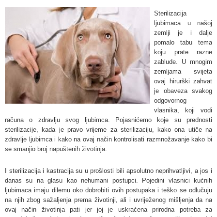
Sterilizacija
ljubimaca u našoj
zemlji je i dalje
pomalo tabu tema
koju prate razne
zablude. U mnogim
zemljama svijeta
ovaj hirurški zahvat
je obaveza svakog
odgovornog
vlasnika, koji vodi
računa o zdravlju svog ljubimca. Pojasnićemo koje su prednosti
sterilizacije, kada je pravo vrijeme za sterilizaciju, kako ona utiče na
zdravlje ljubimca i kako na ovaj način kontrolisati razmnožavanje kako bi
se smanjio broj napuštenih životinja.
I sterilizacija i kastracija su u prošlosti bili apsolutno neprihvatljivi, a jos i
danas su na glasu kao nehumani postupci. Pojedini vlasnici kućnih
ljubimaca imaju dilemu oko dobrobiti ovih postupaka i teško se odlučuju
na njih zbog sažaljenja prema životinji, ali i uvriježenog mišljenja da na
ovaj način životinja pati jer joj je uskraćena prirodna potreba za